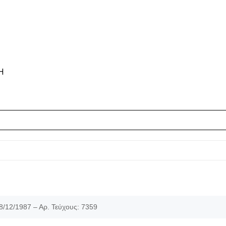
Η
8/12/1987 – Αρ. Τεύχους: 7359