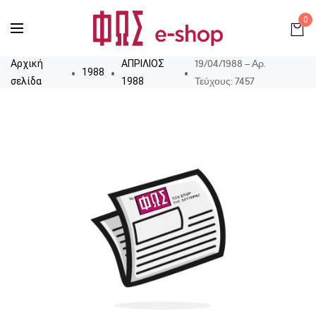
0
19/04/1988 – Αρ.
Αρχική
ΑΠΡΙΛΙΟΣ
1988
Τεύχους: 7457
σελίδα
1988