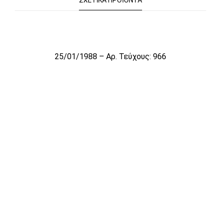
ΣΧΕΤΙΚΆ ΠΡΟΪΌΝΤΑ
Το αρχείο προσωρινά δεν είναι διαθέσιμο για πώληση
25/01/1988 – Αρ. Τεύχους: 966