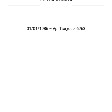
ΣΧΕΤΙΚΆ ΠΡΟΪΌΝΤΑ
Το αρχείο προσωρινά δεν είναι διαθέσιμο για πώληση
01/01/1986 – Αρ. Τεύχους: 6763