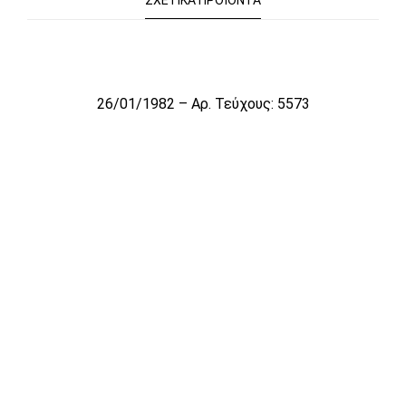
ΣΧΕΤΙΚΆ ΠΡΟΪΌΝΤΑ
Το αρχείο προσωρινά δεν είναι διαθέσιμο για πώληση
26/01/1982 – Αρ. Τεύχους: 5573