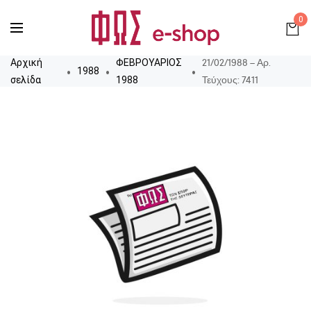
0
21/02/1988 – Αρ.
Αρχική
ΦΕΒΡΟΥΑΡΙΟΣ
1988
Τεύχους: 7411
σελίδα
1988