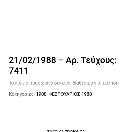
21/02/1988 – Αρ. Τεύχους:
7411
Το αρχείο προσωρινά δεν είναι διαθέσιμο για πώληση
Κατηγορίες:
1988
,
ΦΕΒΡΟΥΑΡΙΟΣ 1988