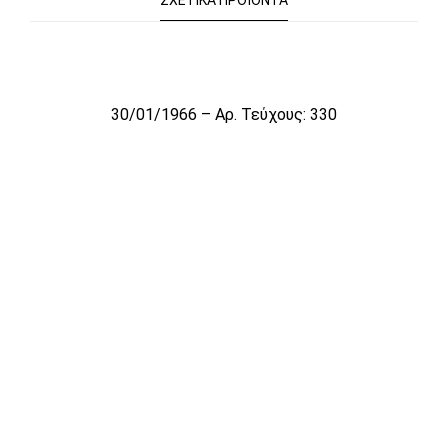
ΣΧΕΤΙΚΆ ΠΡΟΪΌΝΤΑ
Το αρχείο προσωρινά δεν είναι διαθέσιμο για πώληση
30/01/1966 – Αρ. Τεύχους: 330