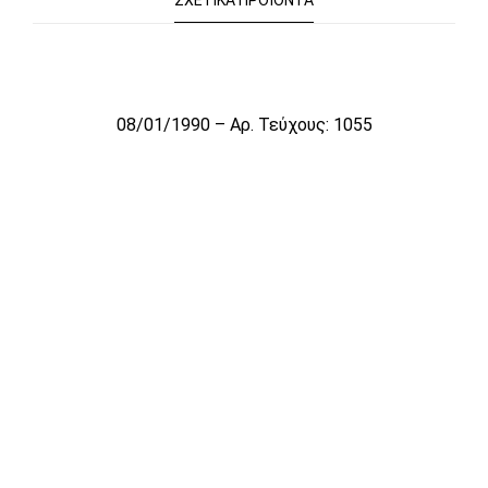
ΣΧΕΤΙΚΆ ΠΡΟΪΌΝΤΑ
Το αρχείο προσωρινά δεν είναι διαθέσιμο για πώληση
08/01/1990 – Αρ. Τεύχους: 1055