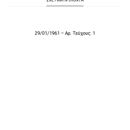
ΣΧΕΤΙΚΆ ΠΡΟΪΌΝΤΑ
Το αρχείο προσωρινά δεν είναι διαθέσιμο για πώληση
29/01/1961 – Αρ. Τεύχους: 1