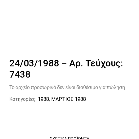
24/03/1988 – Αρ. Τεύχους:
7438
Το αρχείο προσωρινά δεν είναι διαθέσιμο για πώληση
Κατηγορίες:
1988
,
ΜΑΡΤΙΟΣ 1988