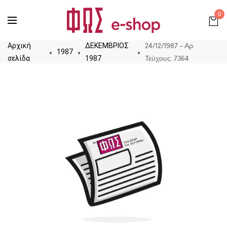
0
24/12/1987 – Αρ.
Αρχική
ΔΕΚΕΜΒΡΙΟΣ
1987
Τεύχους: 7364
σελίδα
1987