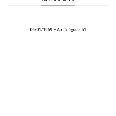
ΣΧΕΤΙΚΆ ΠΡΟΪΌΝΤΑ
Το αρχείο προσωρινά δεν είναι διαθέσιμο για πώληση
06/01/1969 – Αρ. Τεύχους: 51