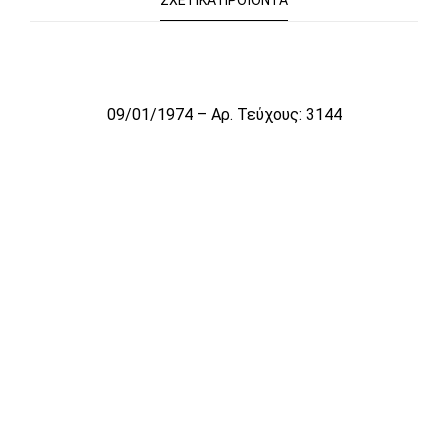
ΣΧΕΤΙΚΆ ΠΡΟΪΌΝΤΑ
Το αρχείο προσωρινά δεν είναι διαθέσιμο για πώληση
09/01/1974 – Αρ. Τεύχους: 3144