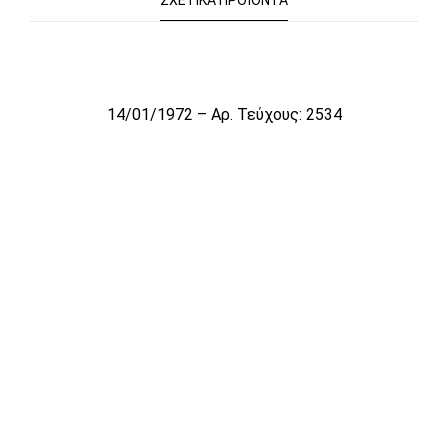
ΣΧΕΤΙΚΆ ΠΡΟΪΌΝΤΑ
Το αρχείο προσωρινά δεν είναι διαθέσιμο για πώληση
14/01/1972 – Αρ. Τεύχους: 2534