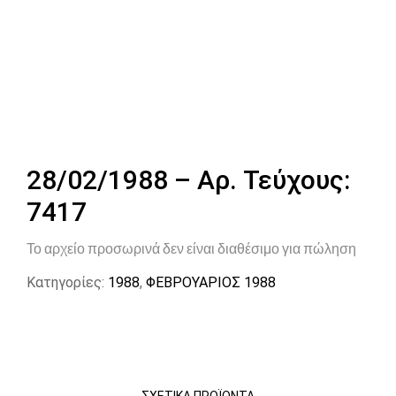
28/02/1988 – Αρ. Τεύχους:
7417
Το αρχείο προσωρινά δεν είναι διαθέσιμο για πώληση
Κατηγορίες:
1988
,
ΦΕΒΡΟΥΑΡΙΟΣ 1988