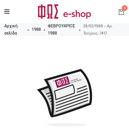
0
28/02/1988 – Αρ.
Αρχική
ΦΕΒΡΟΥΑΡΙΟΣ
1988
Τεύχους: 7417
σελίδα
1988