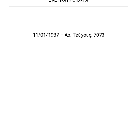
ΣΧΕΤΙΚΆ ΠΡΟΪΌΝΤΑ
Το αρχείο προσωρινά δεν είναι διαθέσιμο για πώληση
11/01/1987 – Αρ. Τεύχους: 7073