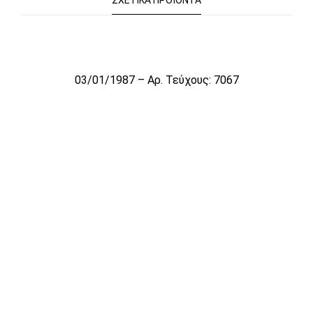
ΣΧΕΤΙΚΆ ΠΡΟΪΌΝΤΑ
Το αρχείο προσωρινά δεν είναι διαθέσιμο για πώληση
03/01/1987 – Αρ. Τεύχους: 7067