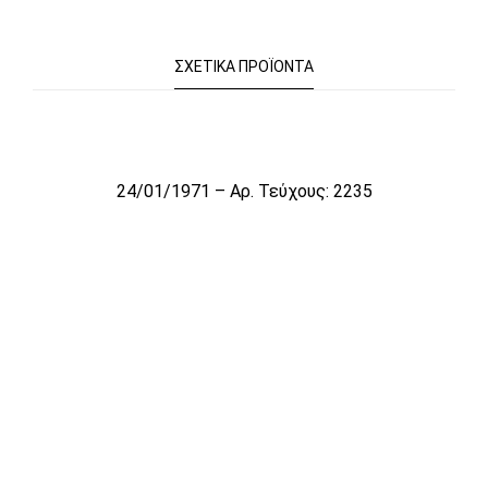
ΣΧΕΤΙΚΆ ΠΡΟΪΌΝΤΑ
Το αρχείο προσωρινά δεν είναι διαθέσιμο για πώληση
24/01/1971 – Αρ. Τεύχους: 2235