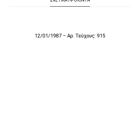
ΣΧΕΤΙΚΆ ΠΡΟΪΌΝΤΑ
Το αρχείο προσωρινά δεν είναι διαθέσιμο για πώληση
12/01/1987 – Αρ. Τεύχους: 915