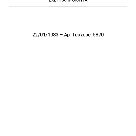
ΣΧΕΤΙΚΆ ΠΡΟΪΌΝΤΑ
Το αρχείο προσωρινά δεν είναι διαθέσιμο για πώληση
22/01/1983 – Αρ. Τεύχους: 5870